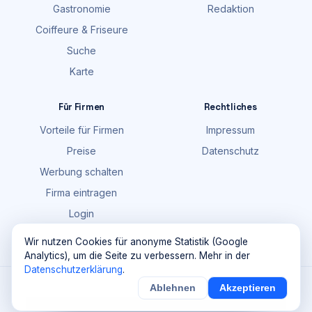
Gastronomie
Redaktion
Coiffeure & Friseure
Suche
Karte
Für Firmen
Rechtliches
Vorteile für Firmen
Impressum
Preise
Datenschutz
Werbung schalten
Firma eintragen
Login
FAQ
Wir nutzen Cookies für anonyme Statistik (Google
Analytics), um die Seite zu verbessern. Mehr in der
Datenschutzerklärung
.
©
2026
Maik Möhring Media · Ermatingen
Ablehnen
Akzeptieren
×
Noch
9
von
100
Sichern
Details
Firmendaten teils © OpenStreetMap-Mitwirkende (ODbL)