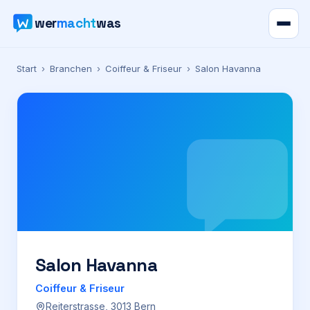
wer
macht
was
Verzeichnis
Start
›
Branchen
›
Coiffeur & Friseur
›
Salon Havanna
Karte
News
Ratgeber
Werbung
Preise
Salon Havanna
Coiffeur & Friseur
Für Firmen
Reiterstrasse, 3013 Bern