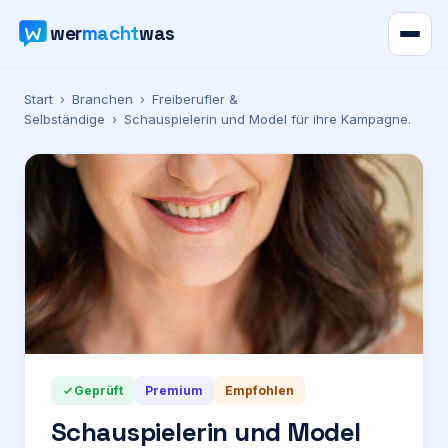
wer
macht
was
Verzeichnis
Start
›
Branchen
›
Freiberufler &
Selbständige
›
Schauspielerin und Model für ihre Kampagne.
Karte
News
Ratgeber
Werbung
Preise
Geprüft
Premium
Empfohlen
Schauspielerin und Model
Für Firmen