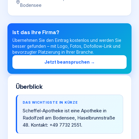
Bodensee
Login
Ist das Ihre Firma?
Firma eintragen
Übernehmen Sie den Eintrag kostenlos und werden Sie
besser gefunden – mit Logo, Fotos, Dofollow-Link und
bevorzugter Platzierung in Ihrer Branche.
Jetzt beanspruchen →
Überblick
DAS WICHTIGSTE IN KÜRZE
Scheffel-Apotheke ist eine Apotheke in
Radolfzell am Bodensee, Haselbrunnstraße
48. Kontakt: +49 7732 2551.