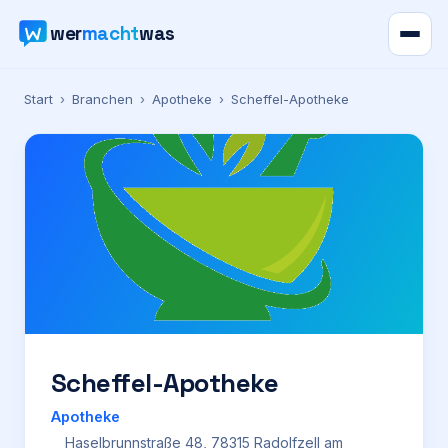
wer
macht
was
Verzeichnis
Start
›
Branchen
›
Apotheke
›
Scheffel-Apotheke
Karte
News
Ratgeber
Werbung
Preise
Scheffel-Apotheke
Apotheke
Für Firmen
Haselbrunnstraße 48, 78315 Radolfzell am