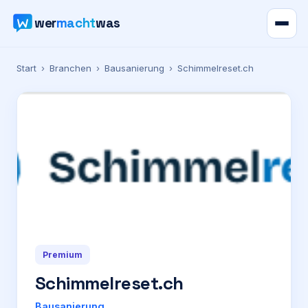
wer
macht
was
Verzeichnis
Start
›
Branchen
›
Bausanierung
›
Schimmelreset.ch
Karte
News
Ratgeber
Werbung
Premium
Preise
Schimmelreset.ch
Für Firmen
Bausanierung