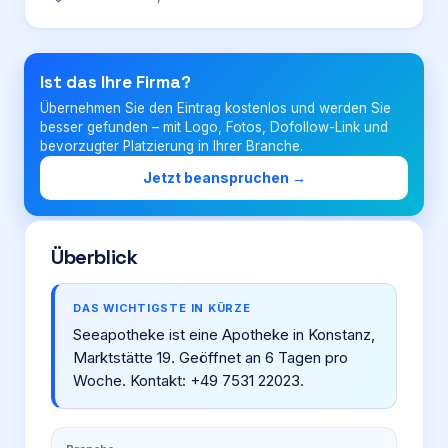
Login
Ist das Ihre Firma?
Übernehmen Sie den Eintrag kostenlos und werden Sie
Firma eintragen
besser gefunden – mit Logo, Fotos, Dofollow-Link und
bevorzugter Platzierung in Ihrer Branche.
Jetzt beanspruchen →
Überblick
DAS WICHTIGSTE IN KÜRZE
Seeapotheke ist eine Apotheke in Konstanz,
Marktstätte 19. Geöffnet an 6 Tagen pro
Woche. Kontakt: +49 7531 22023.