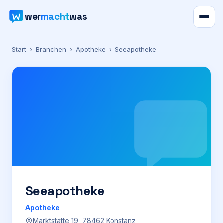
wer
macht
was
Verzeichnis
Start
›
Branchen
›
Apotheke
›
Seeapotheke
Karte
News
Ratgeber
Werbung
Preise
Seeapotheke
Apotheke
Für Firmen
Marktstätte 19, 78462 Konstanz