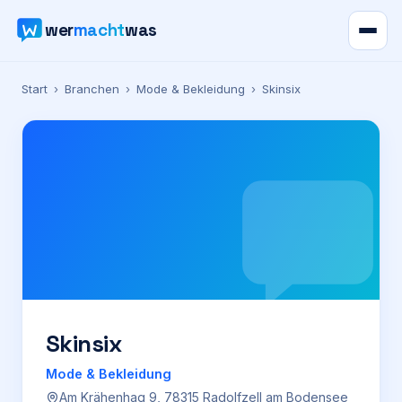
wer
macht
was
Verzeichnis
Start
›
Branchen
›
Mode & Bekleidung
›
Skinsix
Karte
News
Ratgeber
Werbung
Preise
Skinsix
Mode & Bekleidung
Für Firmen
Am Krähenhag 9, 78315 Radolfzell am Bodensee