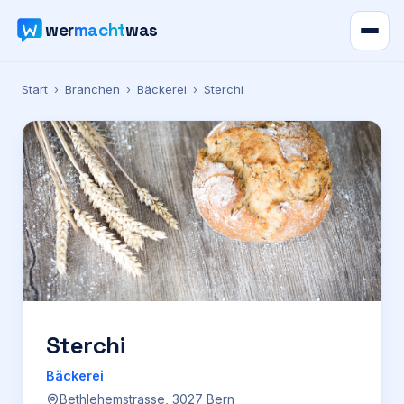
wer
macht
was
Verzeichnis
Start
›
Branchen
›
Bäckerei
›
Sterchi
Karte
News
Ratgeber
Werbung
Preise
Sterchi
Bäckerei
Für Firmen
Bethlehemstrasse, 3027 Bern