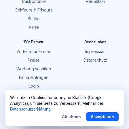
Gastronomie
Redaktion
Coiffeure & Friseure
Suche
Karte
Für Firmen
Rechtliches
Vorteile für Firmen
Impressum
Preise
Datenschutz
Werbung schalten
Firma eintragen
Login
FAQ
Wir nutzen Cookies für anonyme Statistik (Google
Analytics), um die Seite zu verbessern. Mehr in der
Datenschutzerklärung
.
©
2026
Maik Möhring Media · Ermatingen
Ablehnen
Akzeptieren
×
Noch
9
von
100
Sichern
Details
Firmendaten teils © OpenStreetMap-Mitwirkende (ODbL)