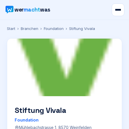
wer
macht
was
Verzeichnis
Start
›
Branchen
›
Foundation
›
Stiftung Vivala
Karte
News
Ratgeber
Werbung
Preise
Stiftung Vivala
Foundation
Für Firmen
Mühlebachstrasse 1, 8570 Weinfelden