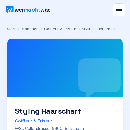
wer
macht
was
Verzeichnis
Start
›
Branchen
›
Coiffeur & Friseur
›
Styling Haarscharf
Karte
News
Ratgeber
Werbung
Preise
Styling Haarscharf
Coiffeur & Friseur
Für Firmen
St. Gallerstrasse, 9400 Rorschach