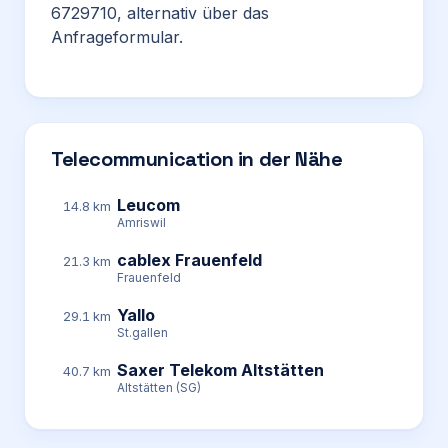
6729710, alternativ über das
Anfrageformular.
Telecommunication in der Nähe
Leucom
14.8 km
Amriswil
cablex Frauenfeld
21.3 km
Frauenfeld
Yallo
29.1 km
St.gallen
Saxer Telekom Altstätten
40.7 km
Altstätten (SG)