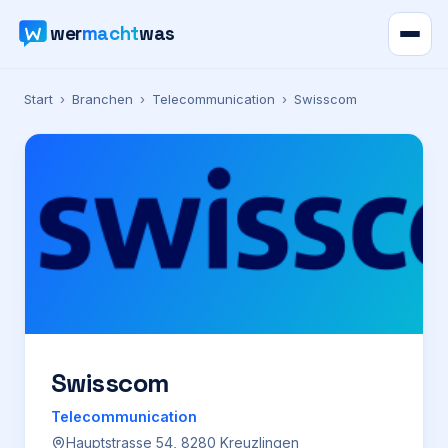
wer
macht
was
Verzeichnis
Start
›
Branchen
›
Telecommunication
›
Swisscom
Karte
News
Ratgeber
Werbung
Preise
Swisscom
Telecommunication
Für Firmen
Hauptstrasse 54, 8280 Kreuzlingen