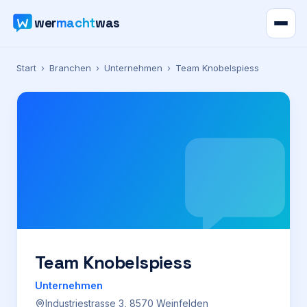
wer
macht
was
Verzeichnis
Start
›
Branchen
›
Unternehmen
›
Team Knobelspiess
Karte
News
Ratgeber
Werbung
Preise
Team Knobelspiess
Unternehmen
Für Firmen
Industriestrasse 3, 8570 Weinfelden