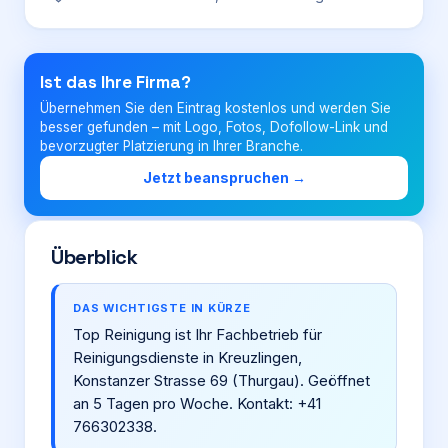
Login
Ist das Ihre Firma?
Übernehmen Sie den Eintrag kostenlos und werden Sie
Firma eintragen
besser gefunden – mit Logo, Fotos, Dofollow-Link und
bevorzugter Platzierung in Ihrer Branche.
Jetzt beanspruchen →
Überblick
DAS WICHTIGSTE IN KÜRZE
Top Reinigung ist Ihr Fachbetrieb für
Reinigungsdienste in Kreuzlingen,
Konstanzer Strasse 69 (Thurgau). Geöffnet
an 5 Tagen pro Woche. Kontakt: +41
766302338.