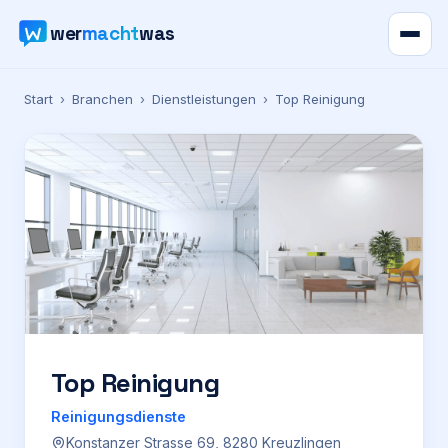
wer
macht
was
Verzeichnis
Start
›
Branchen
›
Dienstleistungen
›
Top Reinigung
Karte
News
Ratgeber
Werbung
Preise
Top Reinigung
Reinigungsdienste
Für Firmen
Konstanzer Strasse 69, 8280 Kreuzlingen