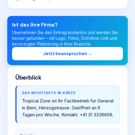
Login
Ist das Ihre Firma?
Übernehmen Sie den Eintrag kostenlos und werden Sie
Firma eintragen
besser gefunden – mit Logo, Fotos, Dofollow-Link und
bevorzugter Platzierung in Ihrer Branche.
Jetzt beanspruchen →
Überblick
DAS WICHTIGSTE IN KÜRZE
Tropical Zone ist Ihr Fachbetrieb für General
in Bern, Herzogstrasse. Geöffnet an 6
Tagen pro Woche. Kontakt: +41 31 3336606.