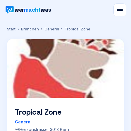
wer
macht
was
Verzeichnis
Start
›
Branchen
›
General
›
Tropical Zone
Karte
News
Ratgeber
Werbung
Preise
Tropical Zone
General
Für Firmen
Herzogstrasse, 3013 Bern