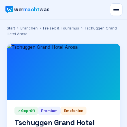
wer
macht
was
Verzeichnis
Start
›
Branchen
›
Freizeit & Tourismus
›
Tschuggen Grand
Hotel Arosa
Karte
News
Ratgeber
Werbung
Preise
Geprüft
Premium
Empfohlen
Tschuggen Grand Hotel
Für Firmen