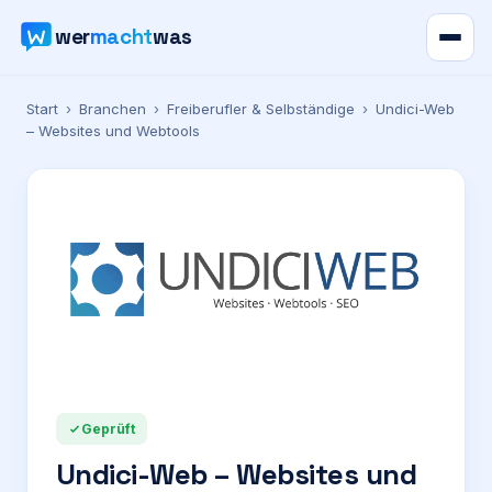
wer
macht
was
Verzeichnis
Start
›
Branchen
›
Freiberufler & Selbständige
›
Undici-Web
– Websites und Webtools
Karte
News
Ratgeber
Werbung
Preise
Geprüft
Undici-Web – Websites und
Für Firmen