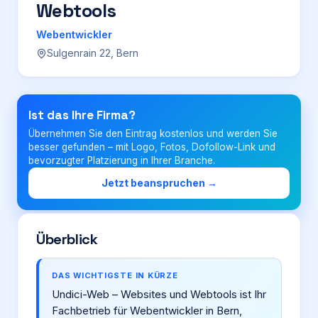
Webtools
Login
Webentwickler
Sulgenrain 22, Bern
Firma eintragen
Ist das Ihre Firma?
Übernehmen Sie den Eintrag kostenlos und werden Sie
besser gefunden – mit Logo, Fotos, Dofollow-Link und
bevorzugter Platzierung in Ihrer Branche.
Jetzt beanspruchen →
Überblick
DAS WICHTIGSTE IN KÜRZE
Undici-Web – Websites und Webtools ist Ihr
Fachbetrieb für Webentwickler in Bern,