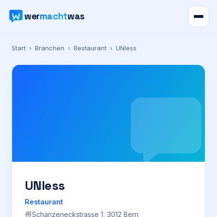
wer
macht
was
Verzeichnis
Start
›
Branchen
›
Restaurant
›
UNIess
Karte
News
Ratgeber
Werbung
Preise
UNIess
Restaurant
Für Firmen
Schanzeneckstrasse 1, 3012 Bern