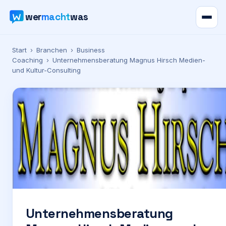
wer
macht
was
Verzeichnis
Start
›
Branchen
›
Business
Coaching
›
Unternehmensberatung Magnus Hirsch Medien-
und Kultur-Consulting
Karte
News
Ratgeber
Werbung
Preise
Unternehmensberatung
Für Firmen