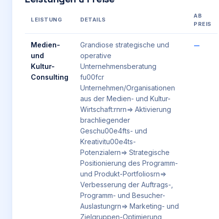
AB
LEISTUNG
DETAILS
PREIS
Medien-
Grandiose strategische und
—
und
operative
Kultur-
Unternehmensberatung
Consulting
fu00fcr
Unternehmen/Organisationen
aus der Medien- und Kultur-
Wirtschaft:rnrn=> Aktivierung
brachliegender
Geschu00e4fts- und
Kreativitu00e4ts-
Potenzialern=> Strategische
Positionierung des Programm-
und Produkt-Portfoliosrn=>
Verbesserung der Auftrags-,
Programm- und Besucher-
Auslastungrn=> Marketing- und
Zielgruppen-Optimierung