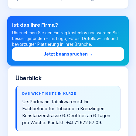
Login
Ist das Ihre Firma?
Übernehmen Sie den Eintrag kostenlos und werden Sie
Firma eintragen
besser gefunden – mit Logo, Fotos, Dofollow-Link und
bevorzugter Platzierung in Ihrer Branche.
Jetzt beanspruchen →
Überblick
DAS WICHTIGSTE IN KÜRZE
UrsPortmann Tabakwaren ist Ihr
Fachbetrieb für Tobacco in Kreuzlingen,
Konstanzerstrasse 6. Geöffnet an 6 Tagen
pro Woche. Kontakt: +41 71 672 57 09.