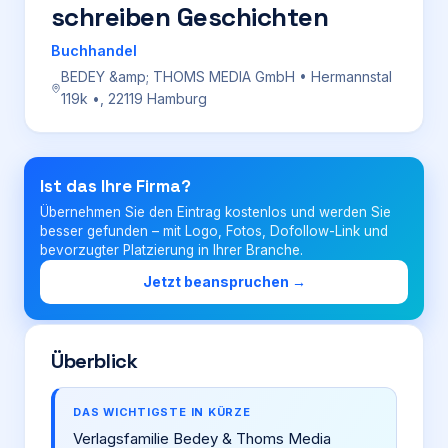
schreiben Geschichten
Login
Buchhandel
BEDEY &amp; THOMS MEDIA GmbH • Hermannstal
119k •, 22119 Hamburg
Firma eintragen
Ist das Ihre Firma?
Übernehmen Sie den Eintrag kostenlos und werden Sie
besser gefunden – mit Logo, Fotos, Dofollow-Link und
bevorzugter Platzierung in Ihrer Branche.
Jetzt beanspruchen →
Überblick
DAS WICHTIGSTE IN KÜRZE
Verlagsfamilie Bedey & Thoms Media