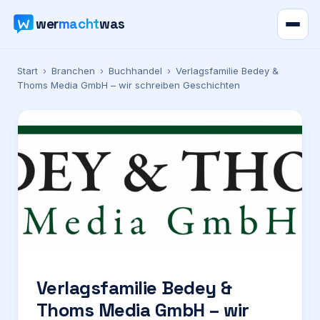
wer
macht
was
Verzeichnis
Start
›
Branchen
›
Buchhandel
›
Verlagsfamilie Bedey &
Thoms Media GmbH – wir schreiben Geschichten
Karte
News
Ratgeber
Werbung
Preise
Verlagsfamilie Bedey &
Thoms Media GmbH – wir
Für Firmen