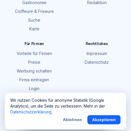
Gastronomie
Redaktion
Coiffeure & Friseure
Suche
Karte
Für Firmen
Rechtliches
Vorteile für Firmen
Impressum
Preise
Datenschutz
Werbung schalten
Firma eintragen
Login
FAQ
Wir nutzen Cookies für anonyme Statistik (Google
Analytics), um die Seite zu verbessern. Mehr in der
Datenschutzerklärung
.
©
2026
Maik Möhring Media · Ermatingen
Ablehnen
Akzeptieren
×
Noch
9
von
100
Sichern
Details
Firmendaten teils © OpenStreetMap-Mitwirkende (ODbL)