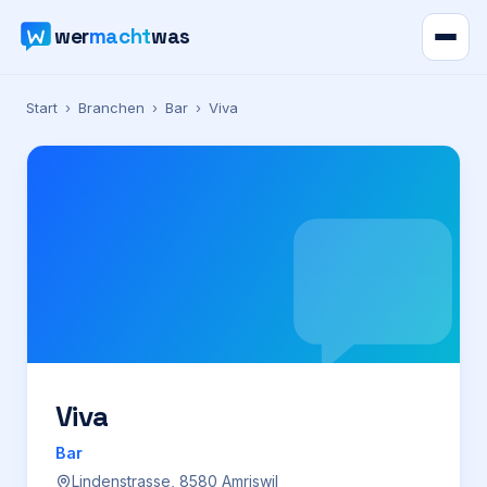
wer
macht
was
Verzeichnis
Start
›
Branchen
›
Bar
›
Viva
Karte
News
Ratgeber
Werbung
Preise
Viva
Bar
Für Firmen
Lindenstrasse, 8580 Amriswil