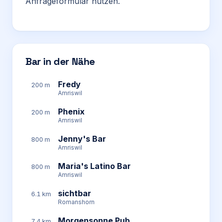
Anfrageformular nutzen.
Bar in der Nähe
Fredy
200 m
Amriswil
Phenix
200 m
Amriswil
Jenny's Bar
800 m
Amriswil
Maria's Latino Bar
800 m
Amriswil
sichtbar
6.1 km
Romanshorn
Morgensonne Pub
7.4 km