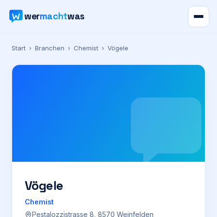
wer
macht
was
Verzeichnis
Start
›
Branchen
›
Chemist
›
Vögele
Karte
News
Ratgeber
Werbung
Preise
Vögele
Chemist
Für Firmen
Pestalozzistrasse 8, 8570 Weinfelden