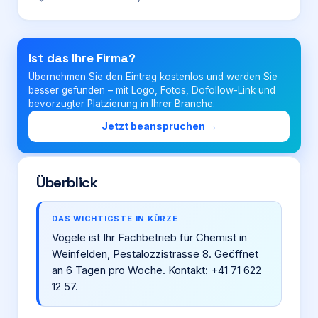
Login
Ist das Ihre Firma?
Übernehmen Sie den Eintrag kostenlos und werden Sie
Firma eintragen
besser gefunden – mit Logo, Fotos, Dofollow-Link und
bevorzugter Platzierung in Ihrer Branche.
Jetzt beanspruchen →
Überblick
DAS WICHTIGSTE IN KÜRZE
Vögele ist Ihr Fachbetrieb für Chemist in
Weinfelden, Pestalozzistrasse 8. Geöffnet
an 6 Tagen pro Woche. Kontakt: +41 71 622
12 57.