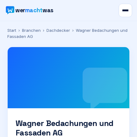
wer
macht
was
Verzeichnis
Start
›
Branchen
›
Dachdecker
›
Wagner Bedachungen und
Fassaden AG
Karte
News
Ratgeber
Werbung
Preise
Wagner Bedachungen und
Fassaden AG
Für Firmen