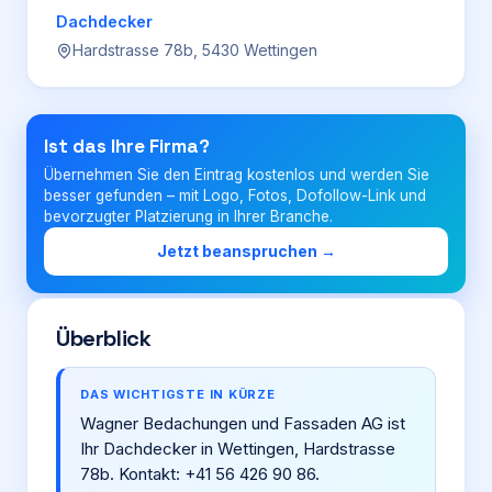
Dachdecker
Hardstrasse 78b, 5430 Wettingen
Login
Firma eintragen
Ist das Ihre Firma?
Übernehmen Sie den Eintrag kostenlos und werden Sie
besser gefunden – mit Logo, Fotos, Dofollow-Link und
bevorzugter Platzierung in Ihrer Branche.
Jetzt beanspruchen →
Überblick
DAS WICHTIGSTE IN KÜRZE
Wagner Bedachungen und Fassaden AG ist
Ihr Dachdecker in Wettingen, Hardstrasse
78b. Kontakt: +41 56 426 90 86.