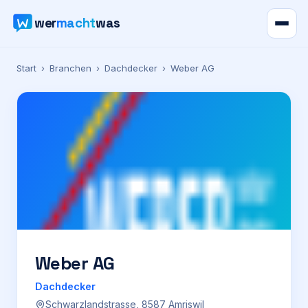
wer
macht
was
Verzeichnis
Start
›
Branchen
›
Dachdecker
›
Weber AG
Karte
News
Ratgeber
Werbung
Preise
Weber AG
Dachdecker
Für Firmen
Schwarzlandstrasse, 8587 Amriswil