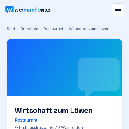
wer
macht
was
Verzeichnis
Start
›
Branchen
›
Restaurant
›
Wirtschaft zum Löwen
Karte
News
Ratgeber
Werbung
Preise
Wirtschaft zum Löwen
Restaurant
Für Firmen
Rathausstrasse, 8570 Weinfelden