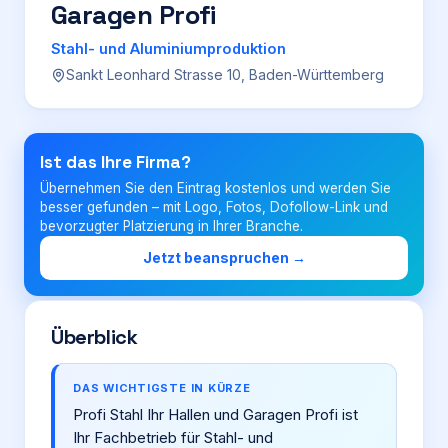
Garagen Profi
Login
Stahl- und Aluminiumproduktion
Sankt Leonhard Strasse 10, Baden-Württemberg
Firma eintragen
Ist das Ihre Firma?
Übernehmen Sie den Eintrag kostenlos und werden Sie
besser gefunden – mit Logo, Fotos, Dofollow-Link und
bevorzugter Platzierung in Ihrer Branche.
Jetzt beanspruchen →
Überblick
DAS WICHTIGSTE IN KÜRZE
Profi Stahl Ihr Hallen und Garagen Profi ist
Ihr Fachbetrieb für Stahl- und