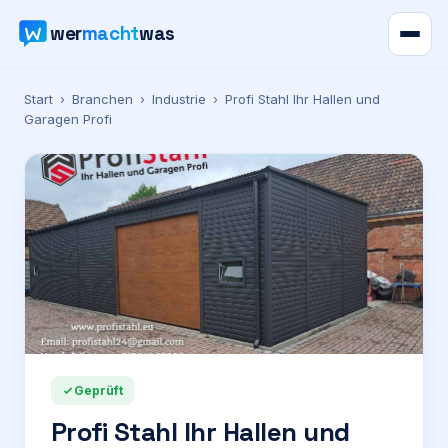
wer
macht
was
Verzeichnis
Start
›
Branchen
›
Industrie
›
Profi Stahl Ihr Hallen und
Garagen Profi
Karte
News
Ratgeber
Werbung
Preise
Geprüft
Profi Stahl Ihr Hallen und
Für Firmen