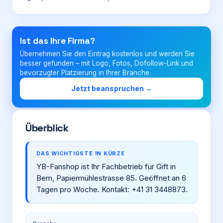
Login
Ist das Ihre Firma?
Übernehmen Sie den Eintrag kostenlos und werden Sie
Firma eintragen
besser gefunden – mit Logo, Fotos, Dofollow-Link und
bevorzugter Platzierung in Ihrer Branche.
Jetzt beanspruchen →
Überblick
DAS WICHTIGSTE IN KÜRZE
YB-Fanshop ist Ihr Fachbetrieb für Gift in
Bern, Papiermühlestrasse 85. Geöffnet an 6
Tagen pro Woche. Kontakt: +41 31 3448873.