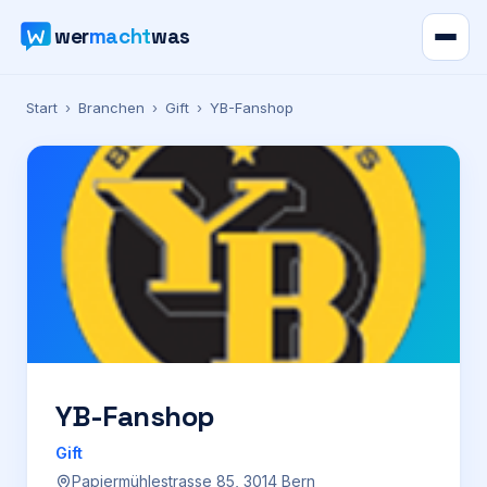
wer
macht
was
Verzeichnis
Start
›
Branchen
›
Gift
›
YB-Fanshop
Karte
News
Ratgeber
Werbung
Preise
YB-Fanshop
Gift
Für Firmen
Papiermühlestrasse 85, 3014 Bern