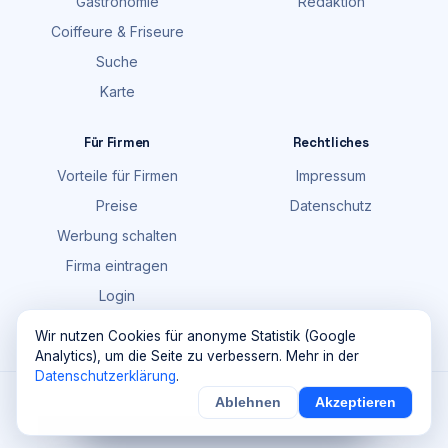
Gastronomie
Redaktion
Coiffeure & Friseure
Suche
Karte
Für Firmen
Rechtliches
Vorteile für Firmen
Impressum
Preise
Datenschutz
Werbung schalten
Firma eintragen
Login
FAQ
Wir nutzen Cookies für anonyme Statistik (Google
Analytics), um die Seite zu verbessern. Mehr in der
Datenschutzerklärung
.
©
2026
Maik Möhring Media · Ermatingen
Ablehnen
Akzeptieren
×
Noch
9
von
100
Sichern
Details
Firmendaten teils © OpenStreetMap-Mitwirkende (ODbL)