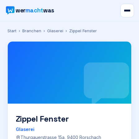
wer
macht
was
Verzeichnis
Start
›
Branchen
›
Glaserei
›
Zippel Fenster
Karte
News
Ratgeber
Werbung
Preise
Zippel Fenster
Glaserei
Für Firmen
Thurgauerstrasse 15a, 9400 Rorschach