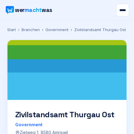
wer
macht
was
Verzeichnis
Start
›
Branchen
›
Government
›
Zivilstandsamt Thurgau Ost
Karte
News
Ratgeber
Werbung
Preise
Zivilstandsamt Thurgau Ost
Government
Für Firmen
Zielweg 1, 8580 Amriswil