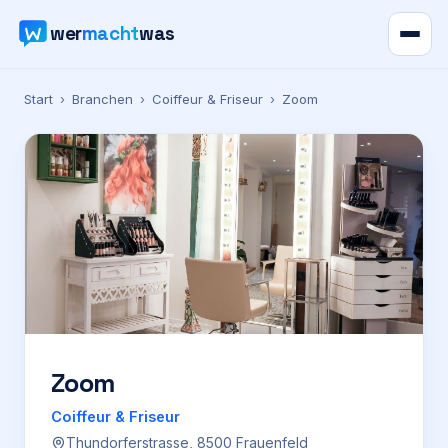
wer
macht
was
Verzeichnis
Start
›
Branchen
›
Coiffeur & Friseur
›
Zoom
Karte
News
Ratgeber
Werbung
Preise
Zoom
Coiffeur & Friseur
Für Firmen
Thundorferstrasse, 8500 Frauenfeld