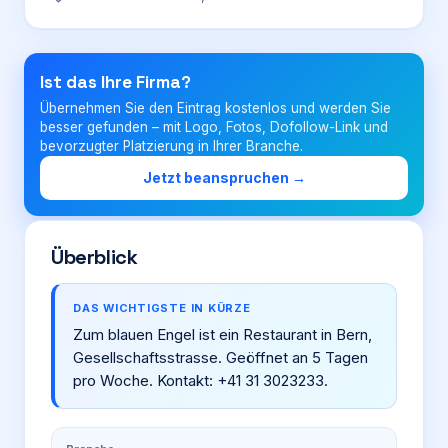
Login
Ist das Ihre Firma?
Übernehmen Sie den Eintrag kostenlos und werden Sie
Firma eintragen
besser gefunden – mit Logo, Fotos, Dofollow-Link und
bevorzugter Platzierung in Ihrer Branche.
Jetzt beanspruchen →
Überblick
DAS WICHTIGSTE IN KÜRZE
Zum blauen Engel ist ein Restaurant in Bern,
Gesellschaftsstrasse. Geöffnet an 5 Tagen
pro Woche. Kontakt: +41 31 3023233.