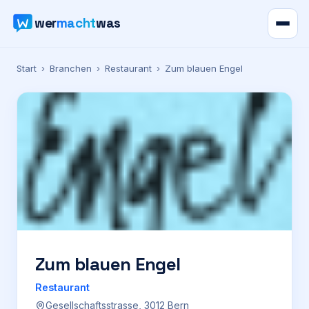
wer
macht
was
Verzeichnis
Start
›
Branchen
›
Restaurant
›
Zum blauen Engel
Karte
News
Ratgeber
Werbung
Preise
Zum blauen Engel
Restaurant
Für Firmen
Gesellschaftsstrasse, 3012 Bern