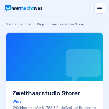
wer
macht
was
Verzeichnis
Start
›
Branchen
›
Wigs
›
Zweithaarstudio Storer
Karte
News
Ratgeber
Werbung
Preise
Zweithaarstudio Storer
Wigs
Für Firmen
Schlesierstraße 8, 78315 Radolfzell am Bodensee