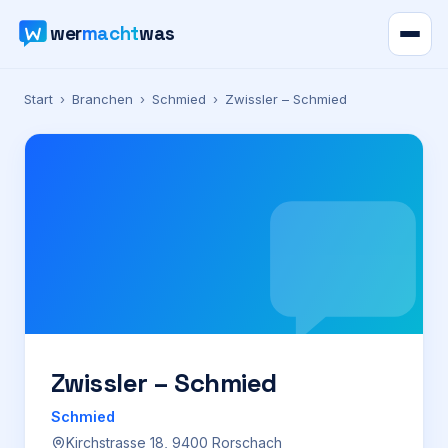
wer
macht
was
Verzeichnis
Start
›
Branchen
›
Schmied
›
Zwissler – Schmied
Karte
News
Ratgeber
Werbung
Preise
Zwissler – Schmied
Schmied
Für Firmen
Kirchstrasse 18, 9400 Rorschach