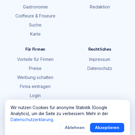
Gastronomie
Redaktion
Coiffeure & Friseure
Suche
Karte
Für Firmen
Rechtliches
Vorteile für Firmen
Impressum
Preise
Datenschutz
Werbung schalten
Firma eintragen
Login
FAQ
Wir nutzen Cookies für anonyme Statistik (Google
Analytics), um die Seite zu verbessern. Mehr in der
Datenschutzerklärung
.
©
2026
Maik Möhring Media · Ermatingen
Ablehnen
Akzeptieren
×
Noch
9
von
100
Sichern
Details
Firmendaten teils © OpenStreetMap-Mitwirkende (ODbL)