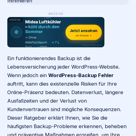
WAS ·
ANZEIGE
Login
WER
MACHT
PRODUKT-
TIPP
ANZEIGE
Midea Luftkühler
–
kühl durch den
Jetzt ansehen
❄
Sommer
Firma eintragen
auf Amazon →
✓
Ohne
Abluftschlauch
·
✓
7 L
* Amazon-Partnerlink
Tank
·
✓
2000
m³/h
·
✓
6 Stufen
Ein funktionierendes Backup ist die
Lebensversicherung jeder WordPress-Website.
Wenn jedoch ein
WordPress-Backup Fehler
auftritt, kann dies existenzielle Risiken für Ihre
Online-Präsenz bedeuten. Datenverlust, längere
Ausfallzeiten und der Verlust von
Kundenvertrauen sind mögliche Konsequenzen.
Dieser Ratgeber erklärt Ihnen, wie Sie die
häufigsten Backup-Probleme erkennen, beheben
und präventive Maßnahmen ergreifen, um Ihre