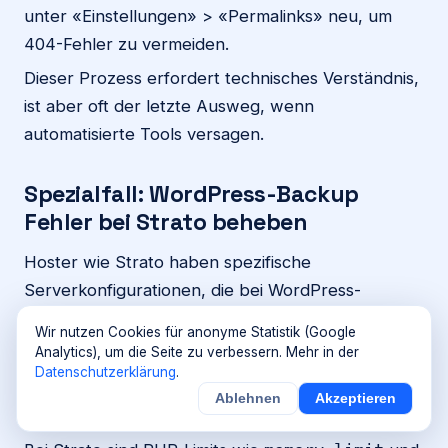
unter «Einstellungen» > «Permalinks» neu, um
404-Fehler zu vermeiden.
Dieser Prozess erfordert technisches Verständnis,
ist aber oft der letzte Ausweg, wenn
automatisierte Tools versagen.
Spezialfall: WordPress-Backup
Fehler bei Strato beheben
Hoster wie Strato haben spezifische
Serverkonfigurationen, die bei WordPress-
Backups zu besonderen Herausforderungen
Wir nutzen Cookies für anonyme Statistik (Google
führen können.
Analytics), um die Seite zu verbessern. Mehr in der
Datenschutzerklärung
.
Strato-spezifische PHP-Einstellungen und
Ablehnen
Akzeptieren
Datenbank-Host