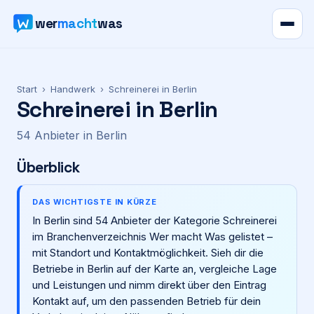
wer
macht
was
Verzeichnis
Start
›
Handwerk
›
Schreinerei
in
Berlin
Schreinerei
in
Berlin
Karte
54
Anbieter
in
Berlin
News
Überblick
Ratgeber
DAS WICHTIGSTE IN KÜRZE
In Berlin sind 54 Anbieter der Kategorie Schreinerei
Werbung
im Branchenverzeichnis Wer macht Was gelistet –
mit Standort und Kontaktmöglichkeit. Sieh dir die
Preise
Betriebe in Berlin auf der Karte an, vergleiche Lage
und Leistungen und nimm direkt über den Eintrag
Kontakt auf, um den passenden Betrieb für dein
Für Firmen