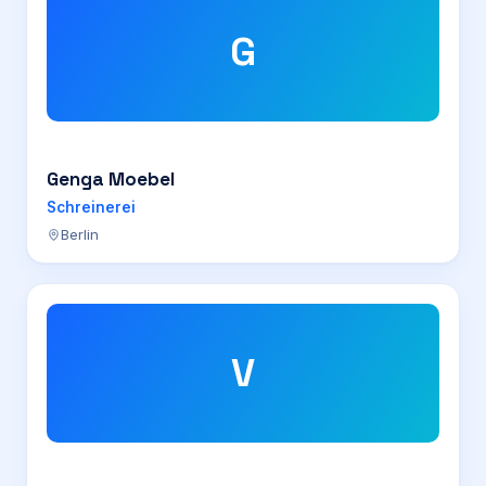
G
Genga Moebel
Schreinerei
Berlin
V