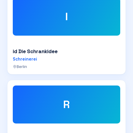
I
id Die Schrankidee
Schreinerei
Berlin
R