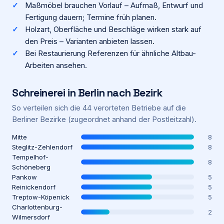
Maßmöbel brauchen Vorlauf – Aufmaß, Entwurf und
Fertigung dauern; Termine früh planen.
Holzart, Oberfläche und Beschläge wirken stark auf
den Preis – Varianten anbieten lassen.
Bei Restaurierung Referenzen für ähnliche Altbau-
Arbeiten ansehen.
Schreinerei
in
Berlin
nach Bezirk
So verteilen sich die
44
verorteten Betriebe auf die
Berliner Bezirke (zugeordnet anhand der Postleitzahl).
Mitte
8
Steglitz-Zehlendorf
8
Tempelhof-
8
Schöneberg
Pankow
5
Reinickendorf
5
Treptow-Köpenick
5
Charlottenburg-
2
Wilmersdorf