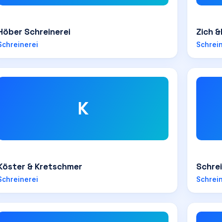
Höber Schreinerei
Zich &
Schreinerei
Schrei
K
Köster & Kretschmer
Schrei
Schreinerei
Schrei