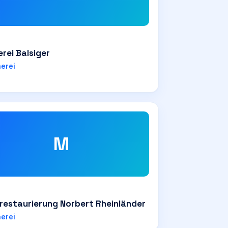
erei Balsiger
nerei
M
restaurierung Norbert Rheinländer
nerei