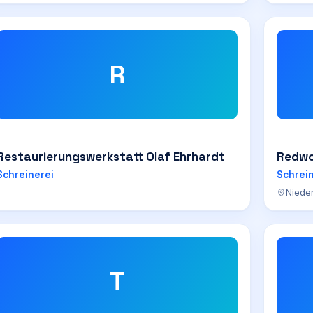
R
Restaurierungswerkstatt Olaf Ehrhardt
Redwo
Schreinerei
Schrei
Nieder
T