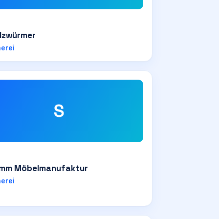
olzwürmer
nerei
S
mm Möbelmanufaktur
nerei