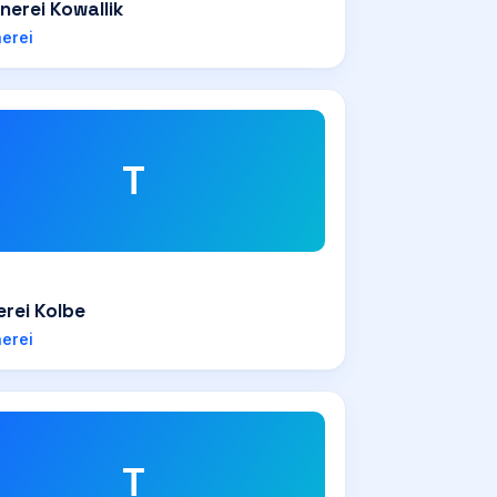
nerei Kowallik
nerei
T
erei Kolbe
nerei
T