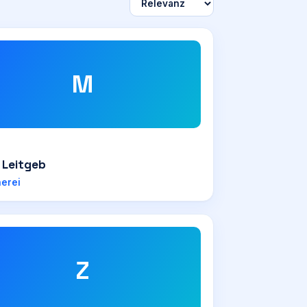
M
 Leitgeb
nerei
Z