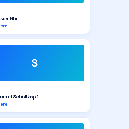
Issa Gbr
nerei
S
nerei Schöllkopf
nerei