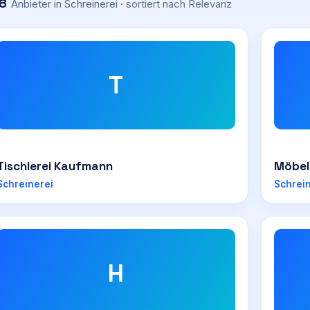
8
Anbieter
in Schreinerei
· sortiert nach
Relevanz
T
Tischlerei Kaufmann
Möbel
Schreinerei
Schrei
H