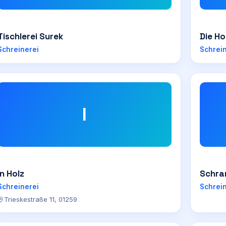
Tischlerei Surek
Die H
Schreinerei
Schrei
I
In Holz
Schra
Schreinerei
Schrei
Trieskestraße 11, 01259