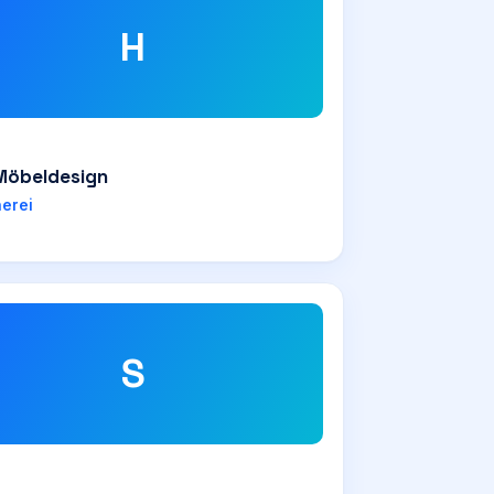
H
 Möbeldesign
nerei
S