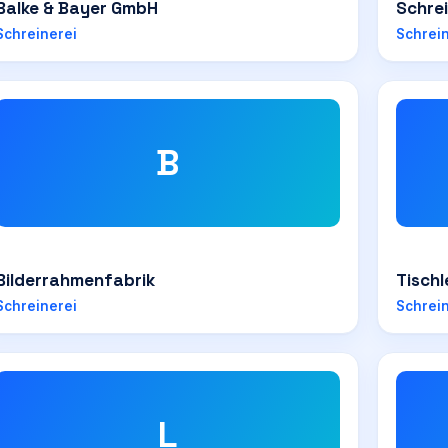
Balke & Bayer GmbH
Schrei
Schreinerei
Schrei
B
Bilderrahmenfabrik
Tischl
Schreinerei
Schrei
L