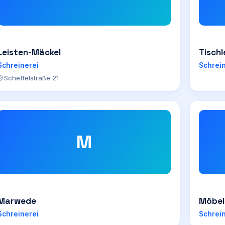
Leisten-Mäckel
Tischl
Schreinerei
Schrei
Scheffelstraße 21
M
Marwede
Möbel
Schreinerei
Schrei