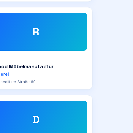
R
od Möbelmanufaktur
nerei
sedlitzer Straße 60
D