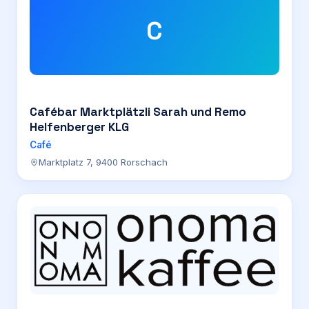
C
Cafébar Marktplätzli Sarah und Remo
Helfenberger KLG
Café
Marktplatz 7, 9400 Rorschach