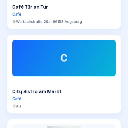
Café Tür an Tür
Café
Wertachstraße 29a, 86153 Augsburg
C
City Bistro am Markt
Café
Au