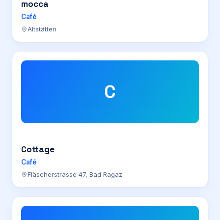
mocca
Café
Altstätten
C
Cottage
Café
Fläscherstrasse 47, Bad Ragaz