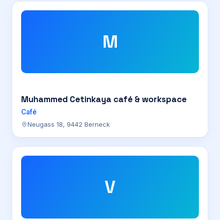
M
Muhammed Cetinkaya café & workspace
Café
Neugass 18, 9442 Berneck
V