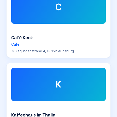
C
Café Keck
Café
Sieglindenstraße 4, 86152 Augsburg
K
Kaffeehaus im Thalia