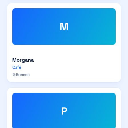
M
Morgana
Café
Bremen
P