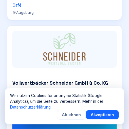
Café
Augsburg
Vollwertbäcker Schneider GmbH & Co. KG
Café
Wir nutzen Cookies für anonyme Statistik (Google
Auf dem Nol 4, 86179 Augsburg
Analytics), um die Seite zu verbessern. Mehr in der
Datenschutzerklärung
.
Ablehnen
Akzeptieren
×
Noch
9
von
100
Sichern
Details