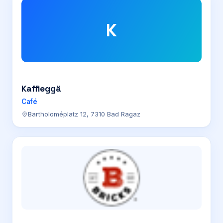
K
Kaffieggä
Café
Bartholoméplatz 12, 7310 Bad Ragaz