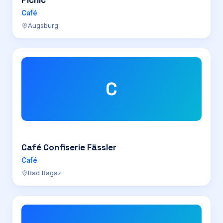
Picnic
Café
Augsburg
C
Café Confiserie Fässler
Café
Bad Ragaz