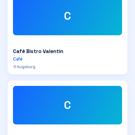
C
Café Bistro Valentin
Café
Augsburg
C