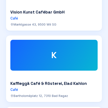
Vision Kunst Cafébar GmbH
Café
Marktgasse 43, 9500 Wil SG
K
Kaffieggä Café & Rösterei, Elad Kahlon
Café
Bartholoméplatz 12, 7310 Bad Ragaz