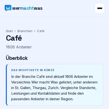
wer
macht
was
Verzeichnis
Start
›
Branchen
›
Café
Café
Karte
1806
Anbieter
News
Überblick
Ratgeber
DAS WICHTIGSTE IN KÜRZE
In der Branche Café sind aktuell 1806 Anbieter im
Werbung
Verzeichnis Wer macht Was gelistet, unter anderem
in St. Gallen, Thurgau, Zurich. Vergleiche Standorte,
Preise
Leistungen und Kontaktdaten und finde den
passenden Anbieter in deiner Region.
Für Firmen