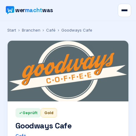
wer
macht
was
Verzeichnis
Start
›
Branchen
›
Café
›
Goodways Cafe
Karte
News
Ratgeber
Werbung
Geprüft
Gold
Preise
Goodways Cafe
Für Firmen
Café