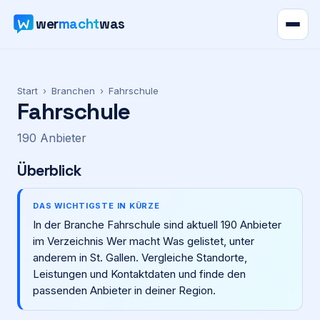
wer
macht
was
Verzeichnis
Start
›
Branchen
›
Fahrschule
Fahrschule
Karte
190
Anbieter
News
Überblick
Ratgeber
DAS WICHTIGSTE IN KÜRZE
In der Branche Fahrschule sind aktuell 190 Anbieter
Werbung
im Verzeichnis Wer macht Was gelistet, unter
anderem in St. Gallen. Vergleiche Standorte,
Preise
Leistungen und Kontaktdaten und finde den
passenden Anbieter in deiner Region.
Für Firmen