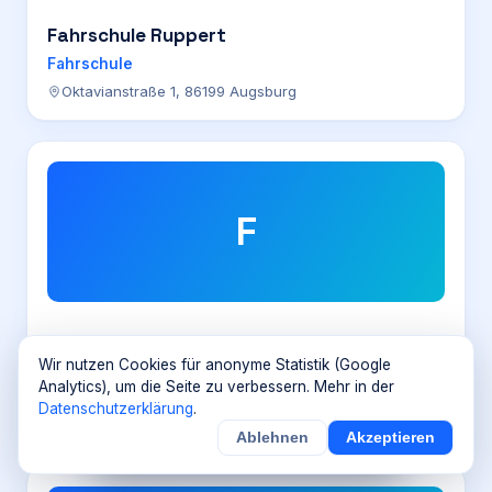
Fahrschule Ruppert
Fahrschule
Oktavianstraße 1, 86199 Augsburg
F
Faust
Wir nutzen Cookies für anonyme Statistik (Google
Analytics), um die Seite zu verbessern. Mehr in der
Fahrschule
Datenschutzerklärung
.
Bahnhofstraße 1, 95444 Bayreuth
Ablehnen
Akzeptieren
×
Noch
9
von
100
Sichern
Details