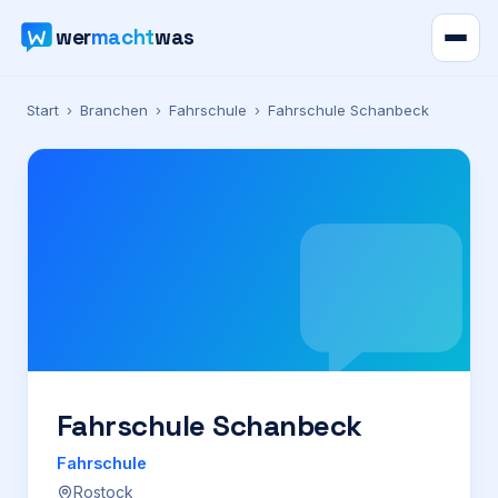
wer
macht
was
Verzeichnis
Start
›
Branchen
›
Fahrschule
›
Fahrschule Schanbeck
Karte
News
Ratgeber
Werbung
Preise
Fahrschule Schanbeck
Fahrschule
Für Firmen
Rostock