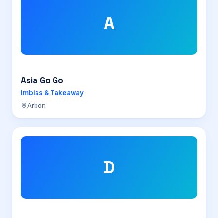
A
Asia Go Go
Imbiss & Takeaway
Arbon
D