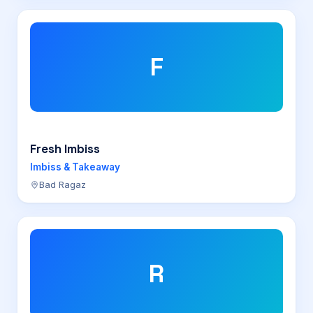
F
Fresh Imbiss
Imbiss & Takeaway
Bad Ragaz
R