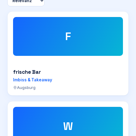
F
frische Bar
Imbiss & Takeaway
Augsburg
W