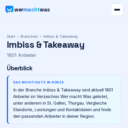
wer
macht
was
Verzeichnis
Start
›
Branchen
›
Imbiss & Takeaway
Imbiss & Takeaway
Karte
1801
Anbieter
News
Überblick
Ratgeber
DAS WICHTIGSTE IN KÜRZE
In der Branche Imbiss & Takeaway sind aktuell 1801
Werbung
Anbieter im Verzeichnis Wer macht Was gelistet,
unter anderem in St. Gallen, Thurgau. Vergleiche
Preise
Standorte, Leistungen und Kontaktdaten und finde
den passenden Anbieter in deiner Region.
Für Firmen