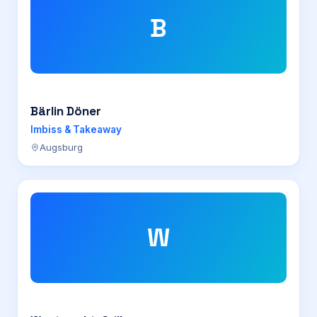
B
Bärlin Döner
Imbiss & Takeaway
Augsburg
W