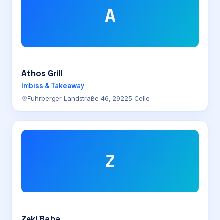
A
Athos Grill
Imbiss & Takeaway
Fuhrberger Landstraße 46, 29225 Celle
Z
Zeki Baba