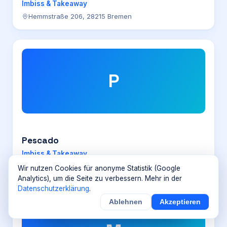
Imbiss & Takeaway
Hemmstraße 206, 28215 Bremen
P
Pescado
Imbiss & Takeaway
Dortmund
Wir nutzen Cookies für anonyme Statistik (Google
Analytics), um die Seite zu verbessern. Mehr in der
Datenschutzerklärung
.
Ablehnen
Akzeptieren
×
Noch
9
von
100
Sichern
Details