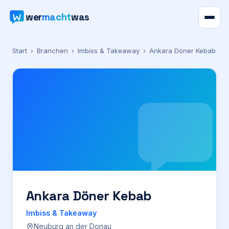
wer
macht
was
Verzeichnis
Start
›
Branchen
›
Imbiss & Takeaway
›
Ankara Döner Kebab
Karte
News
Ratgeber
Werbung
Preise
Ankara Döner Kebab
Imbiss & Takeaway
Für Firmen
Neuburg an der Donau