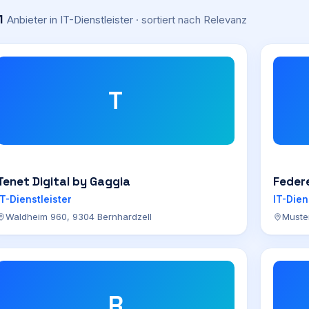
1
Anbieter
in IT-Dienstleister
· sortiert nach
Relevanz
T
Tenet Digital by Gaggia
Federe
IT-Dienstleister
IT-Dien
Waldheim 960, 9304 Bernhardzell
Muste
R