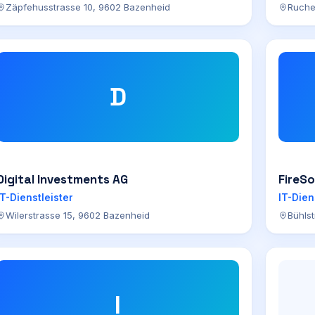
Zäpfehusstrasse 10, 9602 Bazenheid
Ruche
D
Digital Investments AG
FireS
IT-Dienstleister
IT-Dien
Wilerstrasse 15, 9602 Bazenheid
Bühls
I