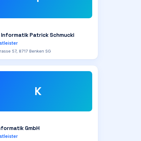
 Informatik Patrick Schmucki
stleister
trasse 57, 8717 Benken SG
K
nformatik GmbH
stleister