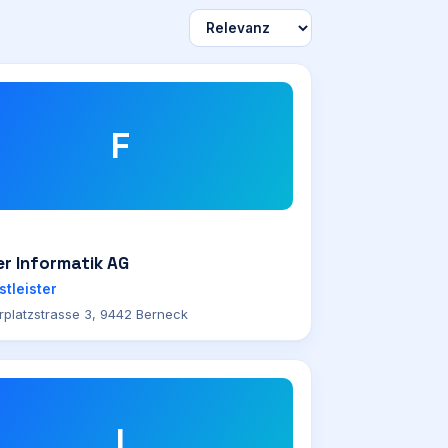
F
r Informatik AG
stleister
rplatzstrasse 3, 9442 Berneck
I