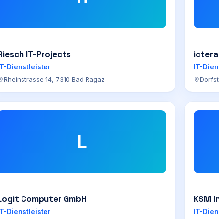
Riesch IT-Projects
ictera
IT-Dienstleister
IT-Dien
Rheinstrasse 14, 7310 Bad Ragaz
Dorfs
L
Logit Computer GmbH
KSM I
IT-Dienstleister
IT-Dien