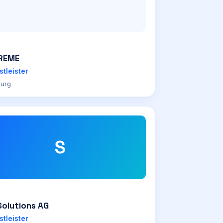
TREME
stleister
urg
S
Solutions AG
stleister