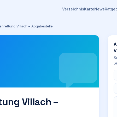
Verzeichnis
Karte
News
Ratge
enrettung Villach – Abgabestelle
A
V
S
Se
tung Villach –