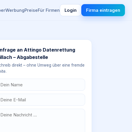
ber
Werbung
Preise
Für Firmen
Login
Firma eintragen
nfrage an
Attingo Datenrettung
illach – Abgabestelle
chreib direkt – ohne Umweg über eine fremde
ite.