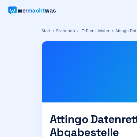
wer
macht
was
Start
›
Branchen
›
IT-Dienstleister
›
Attingo Dat
Attingo Datenret
Abgabestelle