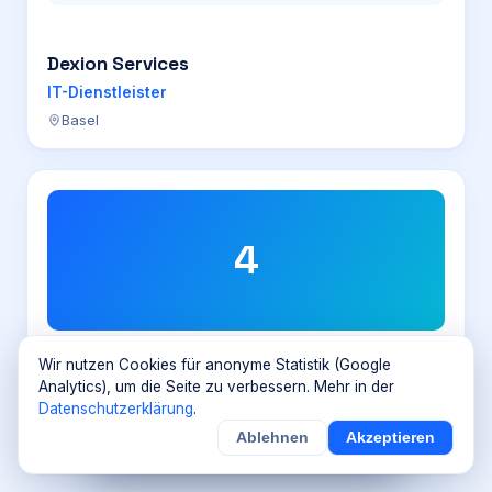
Dexion Services
IT-Dienstleister
Basel
4
Wir nutzen Cookies für anonyme Statistik (Google
4_eyes
Analytics), um die Seite zu verbessern. Mehr in der
Datenschutzerklärung
.
IT-Dienstleister
Ablehnen
Akzeptieren
×
Noch
9
von
100
Sichern
Details
Schneidergasse 1, 4051 Basel