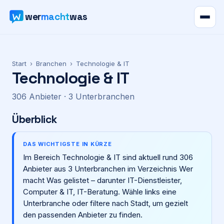
wer
macht
was
Verzeichnis
Start
›
Branchen
›
Technologie & IT
Technologie & IT
Karte
306
Anbieter
· 3 Unterbranchen
News
Überblick
Ratgeber
DAS WICHTIGSTE IN KÜRZE
Im Bereich Technologie & IT sind aktuell rund 306
Werbung
Anbieter aus 3 Unterbranchen im Verzeichnis Wer
macht Was gelistet – darunter IT-Dienstleister,
Preise
Computer & IT, IT-Beratung. Wähle links eine
Unterbranche oder filtere nach Stadt, um gezielt
den passenden Anbieter zu finden.
Für Firmen