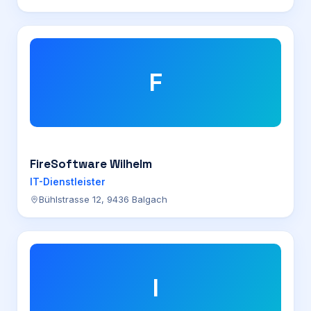
F
FireSoftware Wilhelm
IT-Dienstleister
Bühlstrasse 12, 9436 Balgach
I