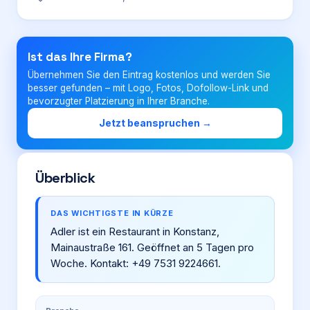
Login
Ist das Ihre Firma?
Übernehmen Sie den Eintrag kostenlos und werden Sie
Firma eintragen
besser gefunden – mit Logo, Fotos, Dofollow-Link und
bevorzugter Platzierung in Ihrer Branche.
Jetzt beanspruchen →
Überblick
DAS WICHTIGSTE IN KÜRZE
Adler ist ein Restaurant in Konstanz,
Mainaustraße 161. Geöffnet an 5 Tagen pro
Woche. Kontakt: +49 7531 9224661.