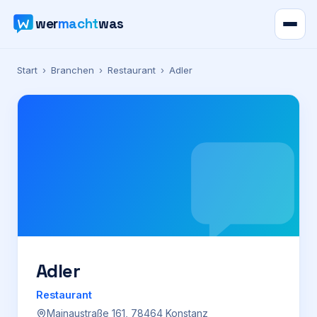
wer
macht
was
Verzeichnis
Start
›
Branchen
›
Restaurant
›
Adler
Karte
News
Ratgeber
Werbung
Preise
Adler
Restaurant
Für Firmen
Mainaustraße 161, 78464 Konstanz