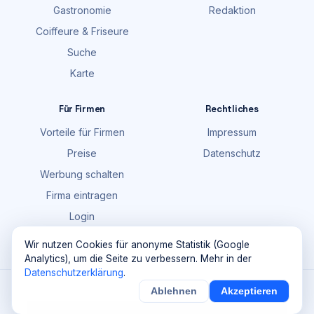
Gastronomie
Redaktion
Coiffeure & Friseure
Suche
Karte
Für Firmen
Rechtliches
Vorteile für Firmen
Impressum
Preise
Datenschutz
Werbung schalten
Firma eintragen
Login
FAQ
Wir nutzen Cookies für anonyme Statistik (Google
Analytics), um die Seite zu verbessern. Mehr in der
Datenschutzerklärung
.
©
2026
Maik Möhring Media · Ermatingen
Ablehnen
Akzeptieren
×
Noch
9
von
100
Sichern
Details
Firmendaten teils © OpenStreetMap-Mitwirkende (ODbL)