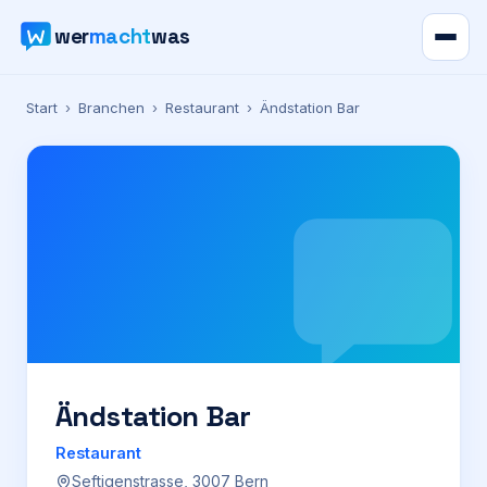
wer
macht
was
Verzeichnis
Start
›
Branchen
›
Restaurant
›
Ändstation Bar
Karte
News
Ratgeber
Werbung
Preise
Ändstation Bar
Restaurant
Für Firmen
Seftigenstrasse, 3007 Bern