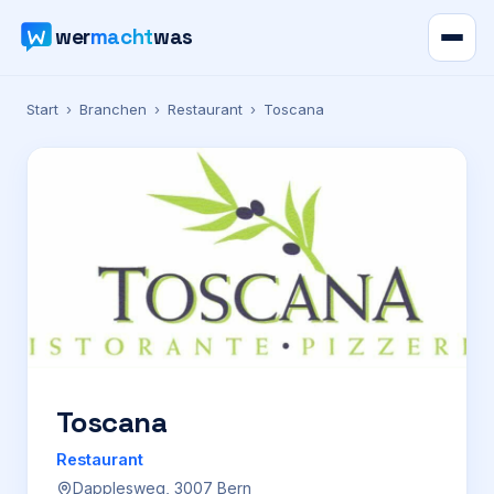
wer
macht
was
Verzeichnis
Start
›
Branchen
›
Restaurant
›
Toscana
Karte
News
Ratgeber
Werbung
Preise
Toscana
Restaurant
Für Firmen
Dapplesweg, 3007 Bern