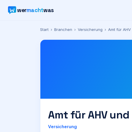
wer
macht
was
Start
›
Branchen
›
Versicherung
›
Amt für AHV 
Amt für AHV und 
Versicherung