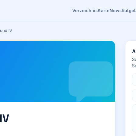
Verzeichnis
Karte
News
Ratge
und IV
A
S
Se
IV