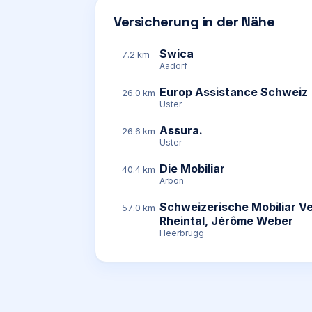
Versicherung in der Nähe
Swica
7.2 km
Aadorf
Europ Assistance Schweiz
26.0 km
Uster
Assura.
26.6 km
Uster
Die Mobiliar
40.4 km
Arbon
Schweizerische Mobiliar V
57.0 km
Rheintal, Jérôme Weber
Heerbrugg