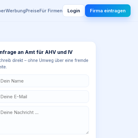
ber
Werbung
Preise
Für Firmen
Login
Firma eintragen
nfrage an
Amt für AHV und IV
chreib direkt – ohne Umweg über eine fremde
ite.