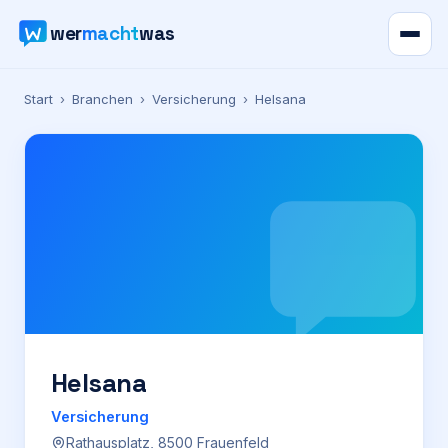
wer
macht
was
Verzeichnis
Start
›
Branchen
›
Versicherung
›
Helsana
Karte
News
Ratgeber
Werbung
Preise
Helsana
Versicherung
Für Firmen
Rathausplatz, 8500 Frauenfeld