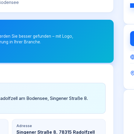
 Bodensee
erden Sie besser gefunden – mit Logo,
rung in Ihrer Branche.
Radolfzell am Bodensee, Singener Straße 8.
Adresse
Singener Straße 8, 78315 Radolfzell