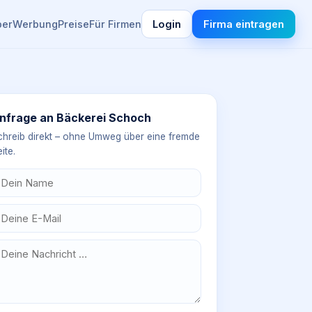
ber
Werbung
Preise
Für Firmen
Login
Firma eintragen
nfrage an
Bäckerei Schoch
chreib direkt – ohne Umweg über eine fremde
ite.