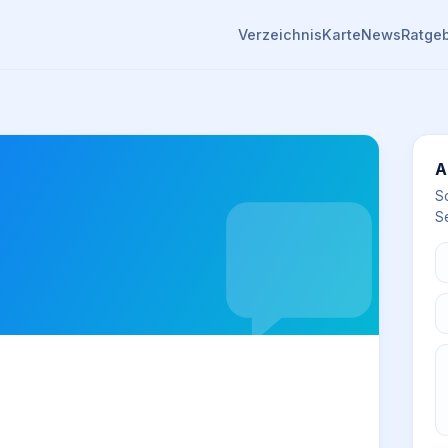
Verzeichnis
Karte
News
Ratge
A
S
Se